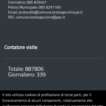
Centralino: 085 829401
Polizia Municipale: 085 8291160
Email: protocollo@comune.loretoaprutino.pe.it
PEC: comune.loretoaprutino@pec.it
Contatore visite
Totale: 887806
Giornaliero: 339
Il sito utilizza cookies di profilazione di terze parti, per il
funzionamento di alcuni componenti, relativamente alle
Note legali
Privacy
Cookie Policy
Accessibilit�