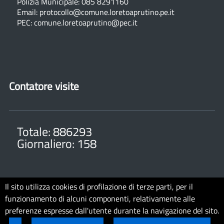
Polizia Municipale: 085 8291160
Email: protocollo@comune.loretoaprutino.pe.it
PEC: comune.loretoaprutino@pec.it
Contatore visite
Totale: 886293
Giornaliero: 158
Il sito utilizza cookies di profilazione di terze parti, per il
funzionamento di alcuni componenti, relativamente alle
Note legali
Privacy
Cookie Policy
Accessibilit�
preferenze espresse dall'utente durante la navigazione del sito.
Dichiarazione di Accessibilit�