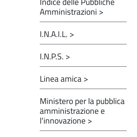
Indice delle Pubbliche
Amministrazioni >
I.N.A.I.L. >
I.N.P.S. >
Linea amica >
Ministero per la pubblica
amministrazione e
l'innovazione >