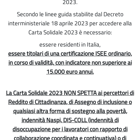
2023.
Secondo le linee guida stabilite dal Decreto
interministeriale 18 aprile 2023 per accedere alla
Carta Solidale 2023 è necessario:
essere residenti in Italia,
essere titolari di una certificazione ISEE ordinario,
in corso di validità, con indicatore non superiore ai
15.000 euro annui.
La Carta Solidale 2023 NON SPETTA ai percettori di
Reddito di Cittadinanza, di Assegno di inclusione o
qualsiasi altra forma di sostegno alla povertà,
indennità Naspi, DIS-COLL (indennità di
disoccupazione per i lavoratori con rapporto di
collaborazione coordinata e continuativa) o di