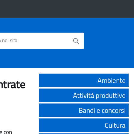
Ambiente
ntrate
Attività produttive
Bandi e concorsi
Cultura
le con