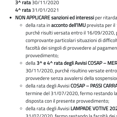
3^ rata
30/11/2020
4^ rata
31/01/2021
NON APPLICARE sanzioni ed interessi
per ritard
della rata in
acconto dell’IMU
prevista per il
purché risulti versata entro il 16/09/2020,
comprovante particolari situazioni di diffic
facoltà dei singoli di provvedere al pagame
provvedimento;
della
3^ e 4^ rata degli Avvisi COSAP – 
30/11/2020, purché risultino versate entro 
provvedere senza avvalersi della sospensio
della rata degli Avvisi
COSAP – PASSI CARRA
termine del 31/07/2020, fermo restando la f
disposta con il presente provvedimento;
della rata degli Avvisi
LAMPADE VOTIVE 20
31/07/2020, fermo restando la facoltà dei 