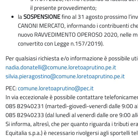
il presente provvedimento;
la
SOSPENSIONE
fino al 31 agosto prossimo l’inv
CANONI MERCATO, informando i contribuenti che è d
nuovo RAVVEDIMENTO OPEROSO 2020, nelle modali
convertito con Legge n.157/2019).
Per qualsiasi richiesta e/o informazione è possibile util
nadia.donatelli@comune.loretoaprutino.pe.it
silvia.pieragostino@comune.loretoaprutino.pe.it
PEC:
comune.loretoaprutino@pec.it
In via eccezionale è possibile contattare telefonicamen
085 82940231 (martedì-giovedì-venerdì dalle 9:00 a
085 82940233 (dal lunedì al venerdì dalle ore 9:00 all
Si informa, altresì, che per quanto riguarda i tributi e
Equitalia s.p.a.) è necessario rivolgersi agli sportelli t