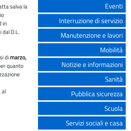
Eventi
tta salva la
io
Interruzione di servizio
 in
 dal D.L.
Manutenzione e lavori
Mobilità
si di
marzo,
Notizie e informazioni
 per quanto
izzazione
Sanità
 al
Pubblica sicurezza
Scuola
Servizi sociali e casa