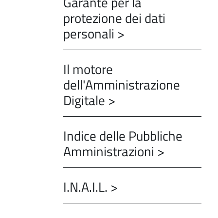
Garante per la
protezione dei dati
personali >
Il motore
dell'Amministrazione
Digitale >
Indice delle Pubbliche
Amministrazioni >
I.N.A.I.L. >