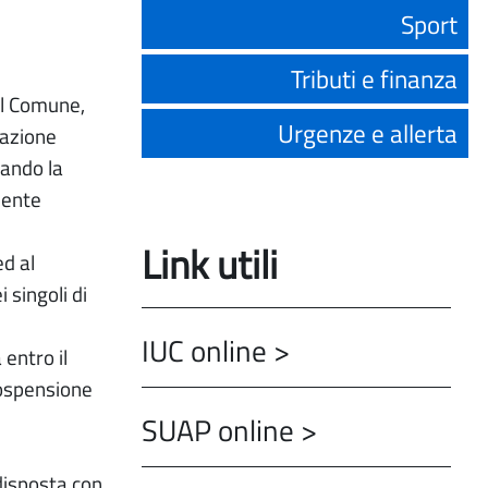
Sport
Tributi e finanza
al Comune,
Urgenze e allerta
cazione
tando la
sente
Link utili
d al
 singoli di
IUC online >
entro il
sospensione
SUAP online >
disposta con