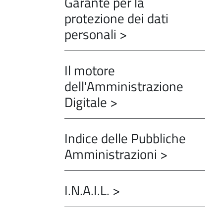
Garante per la
protezione dei dati
personali >
Il motore
dell'Amministrazione
Digitale >
Indice delle Pubbliche
Amministrazioni >
I.N.A.I.L. >