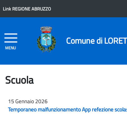
Link REGIONE ABRUZZO
Comune di LORE
MENU
Scuola
15 Gennaio 2026
Temporaneo malfunzionamento App refezione scolas