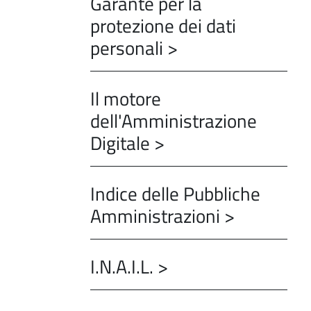
Garante per la
protezione dei dati
personali >
Il motore
dell'Amministrazione
Digitale >
Indice delle Pubbliche
Amministrazioni >
I.N.A.I.L. >