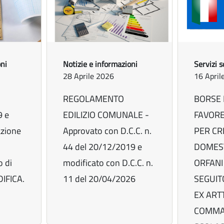
oni
Notizie e informazioni
Servizi s
28 Aprile 2026
16 April
REGOLAMENTO
BORSE 
9 e
EDILIZIO COMUNALE -
FAVORE
azione
Approvato con D.C.C. n.
PER CR
44 del 20/12/2019 e
DOMEST
 di
modificato con D.C.C. n.
ORFANI
IFICA.
11 del 20/04/2026
SEGUIT
EX ARTT
COMMA 