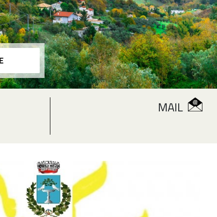
E
MAIL